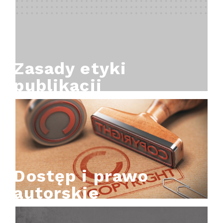
Zasady etyki
publikacji
Dostęp i prawo
autorskie